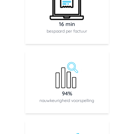
16 min
bespaard per factuur
94%
nauwkeurigheid voorspelling