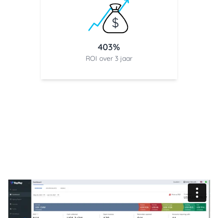
403%
ROI over 3 jaar