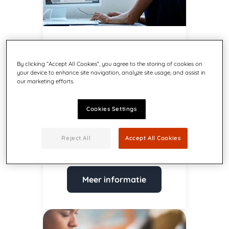
Archiveren en
By clicking “Accept All Cookies”, you agree to the storing of cookies on
opvragen
your device to enhance site navigation, analyze site usage, and assist in
our marketing efforts.
Garandeer compliance en
verbeter de CX door historische
Cookies Settings
documenten en gegevens snel
en via alle kanalen
toegankelijk te maken.
Reject All
Accept All Cookies
Meer informatie