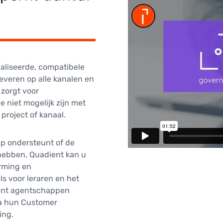
naliseerde, compatibele
everen op alle kanalen en
 zorgt voor
 niet mogelijk zijn met
roject of kanaal.
p ondersteunt of de
hebben, Quadient kan u
rming en
s voor leraren en het
ient agentschappen
ia hun Customer
ing.