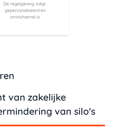
De regelgeving volgt,
gepersonaliseerd en
omnichannel is
ren
 van zakelijke
ermindering van silo's