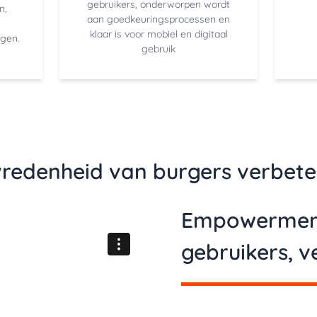
gebruikers, onderworpen wordt
n,
aan goedkeuringsprocessen en
klaar is voor mobiel en digitaal
ngen.
gebruik
vredenheid van burgers verbete
Empowerment
gebruikers, v