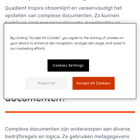
Quadient Inspire stroomlijnt en vereenvoudigt het
opstellen van complexe documenten. Zo kunnen
bedrijven snel gepersonaliseerde, begrijpelijke en
conforme klantgerichte documenten creëren en via
alle kanalen leveren.
By clicking “Accept All Cookies”, you agree to the storing of cookies on
your device to enhance site navigation, analyze site usage, and assist in
our marketing efforts.
Cookies Settings
Wat zijn complexe
Reject All
Accept All Cookies
documenten?
Complexe documenten zijn onderworpen aan diverse
bedrijfsregels en logica. Ze gebruiken metagegevens