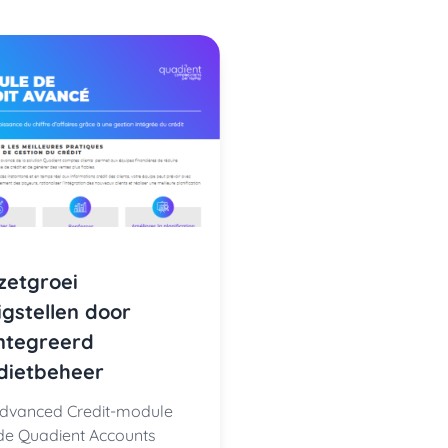
etgroei
ligstellen door
ntegreerd
dietbeheer
dvanced Credit-module
de Quadient Accounts