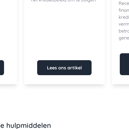
Rece
fina
kredi
verm
betr
gene
Lees ons artikel
he hulpmiddelen