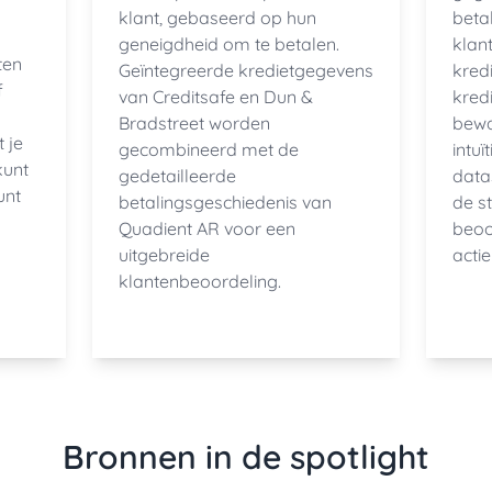
klant, gebaseerd op hun
beta
geneigdheid om te betalen.
klant
ten
Geïntegreerde kredietgegevens
kred
f
van Creditsafe en Dun &
kredi
Bradstreet worden
bewa
 je
gecombineerd met de
intu
kunt
gedetailleerde
datas
unt
betalingsgeschiedenis van
de s
Quadient AR voor een
beoo
uitgebreide
acti
klantenbeoordeling.
Bronnen in de spotlight