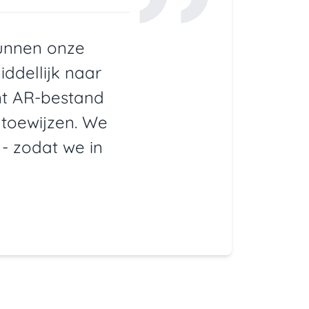
kunnen onze
ddellijk naar
nt AR-bestand
 toewijzen. We
 - zodat we in