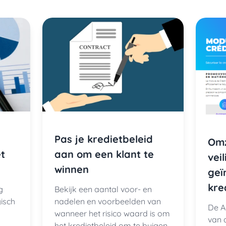
Pas je kredietbeleid
Omz
t
aan om een klant te
vei
winnen
geï
kre
g
Bekijk een aantal voor- en
isch
nadelen en voorbeelden van
De A
wanneer het risico waard is om
van 
het kredietbeleid om te buigen.