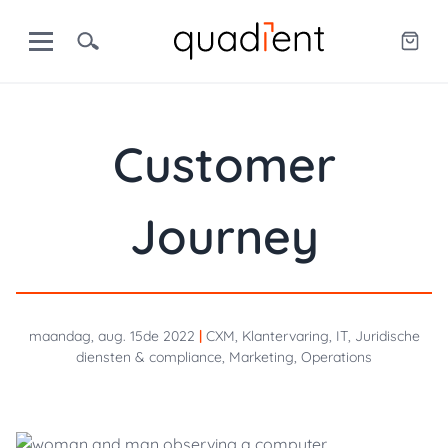
Customer
Journey
maandag, aug. 15de 2022
|
CXM, Klantervaring, IT, Juridische
diensten & compliance, Marketing, Operations