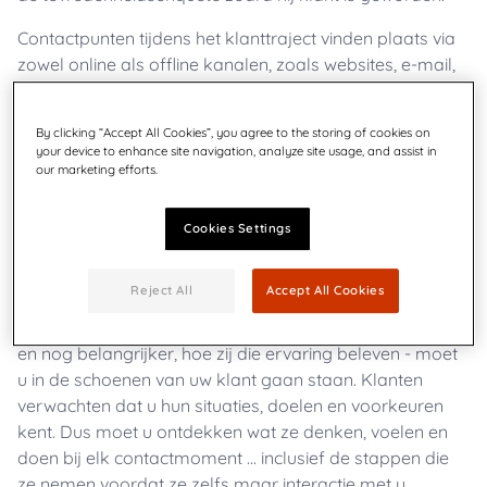
Contactpunten tijdens het klanttraject vinden plaats via
zowel online als offline kanalen, zoals websites, e-mail,
mobiele apps, recensiesites en fysieke winkels.
Sommige van deze contactpunten heeft een merk niet in
By clicking “Accept All Cookies”, you agree to the storing of cookies on
de hand, zoals recensies die op sociale media worden
your device to enhance site navigation, analyze site usage, and assist in
geplaatst.
our marketing efforts.
Waarom is de Customer
Cookies Settings
Journey belangrijk?
Reject All
Accept All Cookies
Om te weten te komen hoe klanten uw merk ervaren -
en nog belangrijker, hoe zij die ervaring beleven - moet
u in de schoenen van uw klant gaan staan. Klanten
verwachten dat u hun situaties, doelen en voorkeuren
kent. Dus moet u ontdekken wat ze denken, voelen en
doen bij elk contactmoment ... inclusief de stappen die
ze nemen voordat ze zelfs maar interactie met u