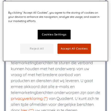
Titel
*
By clicking “Accept All Cookies”, you agree to the storing of cookies on
your device to enhance site navigation, analyze site usage, and assist in
+
Telefoon
*
our marketing efforts.
Cookies Settings
Industrie
*
Reject All
Accept All Cookies
Quadient kan de door u verstrekte informatie
gebruiken om u e-mails of
telemarketingberichten te sturen die verband
kunnen houden met het onderwerp van uw
vraag of met het bredere aanbod van
producten en diensten dat wij leveren. U gaat
ermee akkoord dat alle e-mails en
telemarketingberichten onderworpen zijn aan de
privacyverklaring (*)
van Quadient. U kunt zich te
allen tijde afmelden voor dergelijke berichten
door
hier (**)
uw verzoek in te dienen.