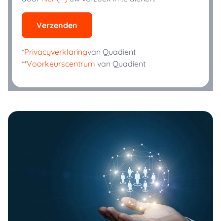
Verzenden
*
Privacyverklaring
van Quadient
**
Voorkeurscentrum
van Quadient