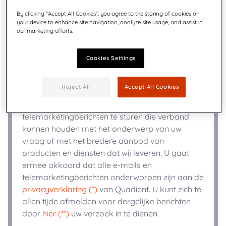
By clicking “Accept All Cookies”, you agree to the storing of cookies on
your device to enhance site navigation, analyze site usage, and assist in
+
Telefoon
*
our marketing efforts.
Cookies Settings
Industrie
*
Reject All
Accept All Cookies
Quadient kan de door u verstrekte informatie
gebruiken om u e-mails of
telemarketingberichten te sturen die verband
kunnen houden met het onderwerp van uw
vraag of met het bredere aanbod van
producten en diensten dat wij leveren. U gaat
ermee akkoord dat alle e-mails en
telemarketingberichten onderworpen zijn aan de
privacyverklaring (*)
van Quadient. U kunt zich te
allen tijde afmelden voor dergelijke berichten
door
hier (**)
uw verzoek in te dienen.