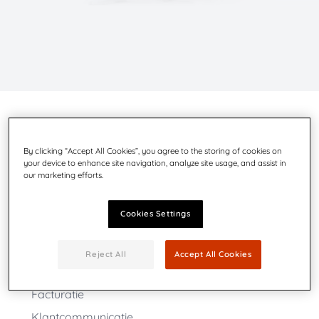
By clicking “Accept All Cookies”, you agree to the storing of cookies on
your device to enhance site navigation, analyze site usage, and assist in
our marketing efforts.
Selecteer een onderwerp
Cookies Settings
Accounts Payable
Reject All
Accept All Cookies
Automatisering van bedrijfsprocessen
Facturatie
Klantcommunicatie