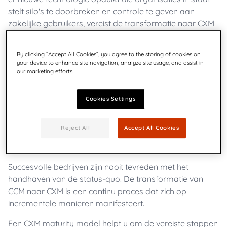
stelt silo's te doorbreken en controle te geven aan
zakelijke gebruikers, vereist de transformatie naar CXM
vaak ook organisatorische en culturele veranderingen.
By clicking “Accept All Cookies”, you agree to the storing of cookies on
your device to enhance site navigation, analyze site usage, and assist in
our marketing efforts.
Wat zijn de voordelen van
een Customer Experience
Cookies Settings
Management Maturity Model?
Reject All
Accept All Cookies
Succesvolle bedrijven zijn nooit tevreden met het
handhaven van de status-quo. De transformatie van
CCM naar CXM is een continu proces dat zich op
incrementele manieren manifesteert.
Een CXM maturity model helpt u om de vereiste stappen